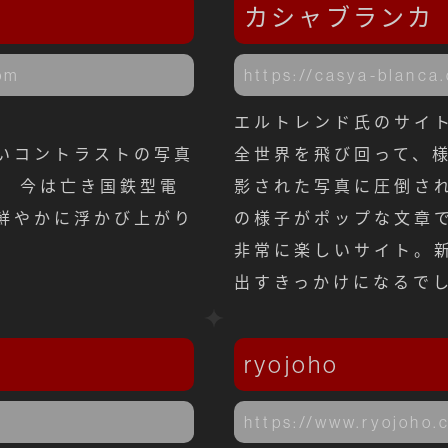
カシャブランカ
com
https://casya-blanca
。
エルトレンド氏のサイ
いコントラストの写真
全世界を飛び回って、
。 今は亡き国鉄型電
影された写真に圧倒され
鮮やかに浮かび上がり
の様子がポップな文章
非常に楽しいサイト。
出すきっかけになるで
ryojoho
https://www.ryojoho.