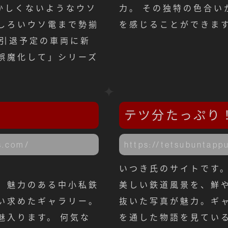
かしくないようなウソ
力。 その独特の色合い
しろいウソ電まで勢揃
を感じることができま
、引退予定の車両に新
誤魔化して」シリーズ
テツ分たっぷり
s.com/
https://tetsubuntappu
。
いつき氏のサイトです
、魅力のある中小私鉄
美しい鉄道風景を、鮮
い求めたギャラリー。
抜いた写真が魅力。ギ
魅入ります。 何気な
を通した物語を見てい