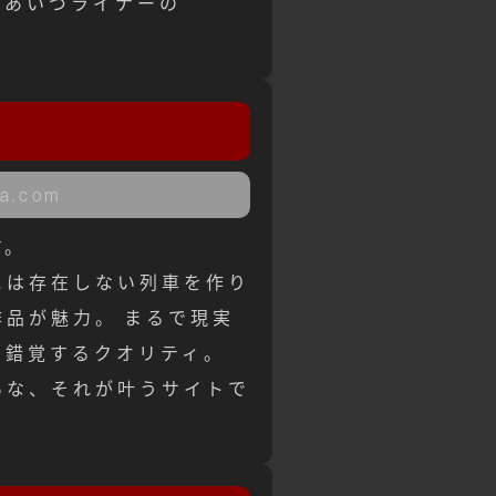
系あいづライナーの
。
pa.com
す。
には存在しない列車を作り
品が魅力。 まるで現実
に錯覚するクオリティ。
いな、それが叶うサイトで