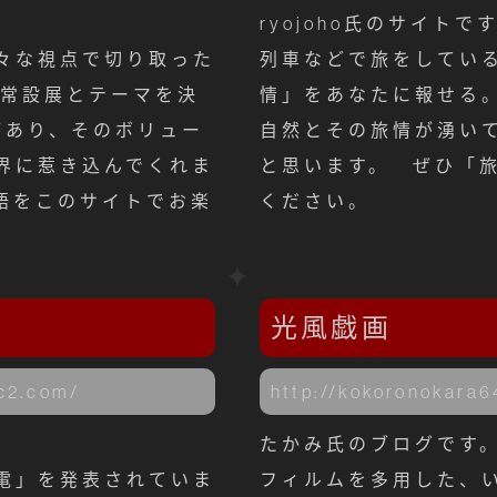
ryojoho氏のサイトで
々な視点で切り取った
列車などで旅をしてい
の常設展とテーマを決
情」をあなたに報せる。
があり、そのボリュー
自然とその旅情が湧い
界に惹き込んでくれま
と思います。 ぜひ「
語をこのサイトでお楽
ください。
光風戯画
fc2.com/
http://kokoronokara6
たかみ氏のブログです
電」を発表されていま
フィルムを多用した、