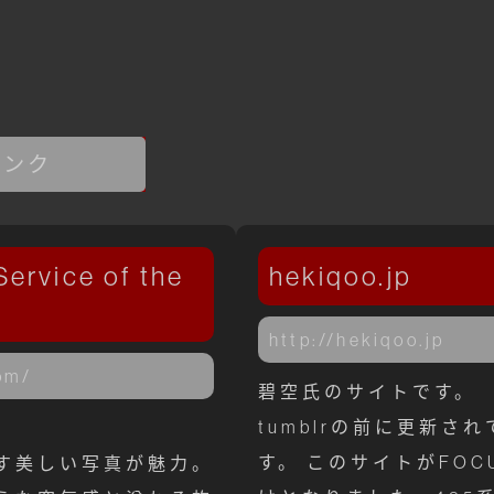
リンク
Service of the
hekiqoo.jp
http://hekiqoo.jp
om/
碧空氏のサイトです。
tumblrの前に更新さ
す。 このサイトがFOC
す美しい写真が魅力。