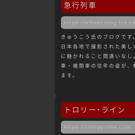
急行列車
https://e1habf.blog.fc2.
きゅうこう氏のブログです
日本各地で撮影された美し
に魅かれること間違いなし
車・機関車の往年の姿が、
ます。
トロリー･ライン
https://trolley-line.com