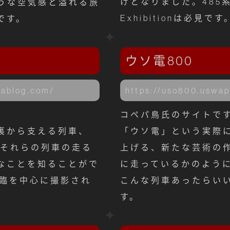
けとなりました。485
うな空気感と溢れる旅
Exhibitionは必見です
です。
ウソ電800
nablog.com/
https://uso800.uswa
。
コペパ鳥氏のサイトで
裏から支える列車、
「ウソ電」という実際
たそれらの列車の走る
上げる、新たな芸術の作
なことを知ることがで
に走っているかのよう
工臨を中心に撮影され
こんな列車あったらい
す。