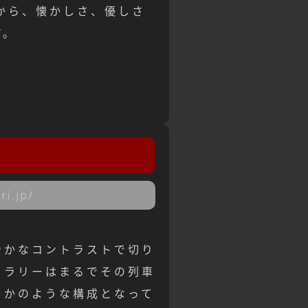
から、懐かしさ、優しさ
す。
！
ri.jp/
。
やかなコントラストで切り
ャラリーはまるでその列車
るかのような構成となって